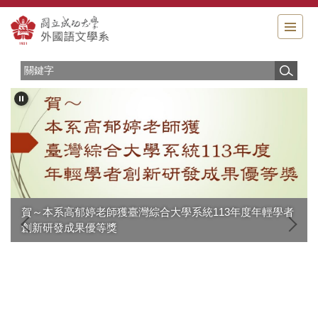
跳
到
主
要
內
容
區
賀～ 本系高郁婷老師獲 臺灣綜合大學系統113年度 年輕學者
創新研發成果優等獎