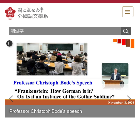
跳
到
主
要
內
容
區
Professor Christoph Bode's speech