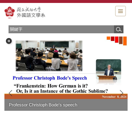
跳
到
主
要
內
容
區
Professor Christoph Bode's speech