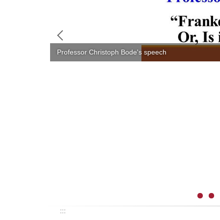
Professor Christoph Bode's speech
:::