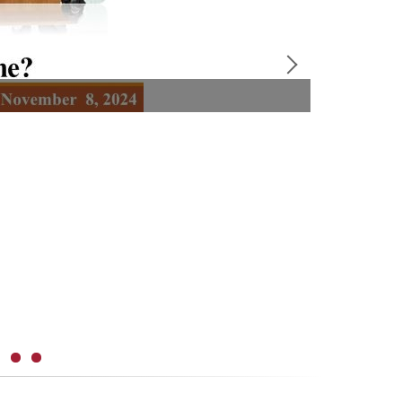
賀～ 本系高郁