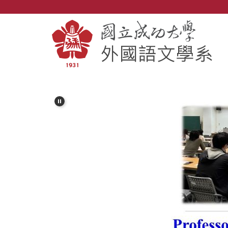
跳
到
主
要
內
容
區