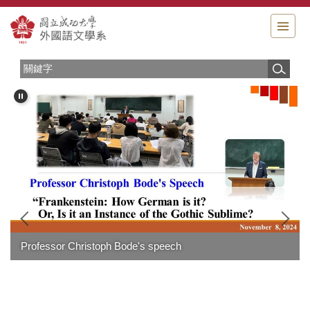
跳
到
主
要
內
容
區
賀～ 本系高郁婷老師獲 臺灣綜合大學系統11
創新研發成果優等獎