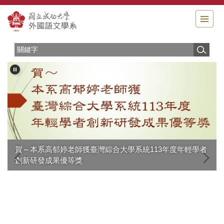
跳
到
主
要
內
容
區
賀～ 本系高郁婷老師獲 臺灣綜合大學系統113年度 年輕學者
創新研發成果優等獎