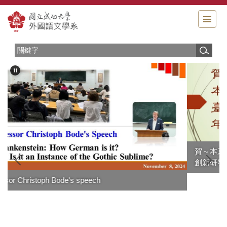
跳
到
主
要
內
容
區
賀～ 本系高郁婷老師獲 臺灣綜合大學系統113年度 年輕學者
創新研發成果優等獎