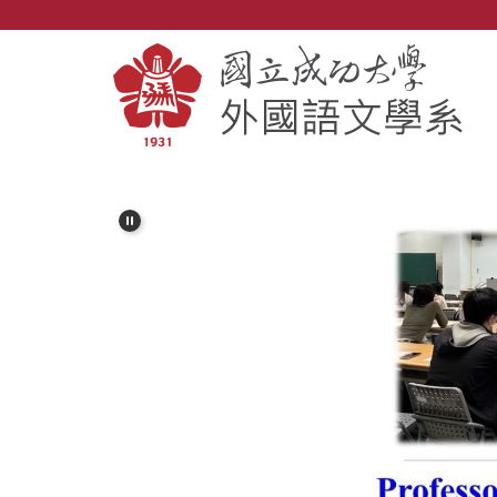
跳
到
主
要
內
容
區