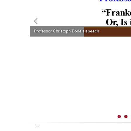
Professor Christoph Bode's speech
:::