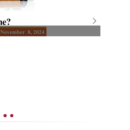
賀～ 本系高郁