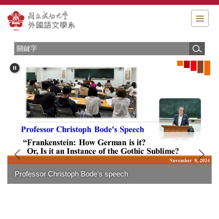
跳
到
主
要
內
容
區
Professor Christoph Bode's speech