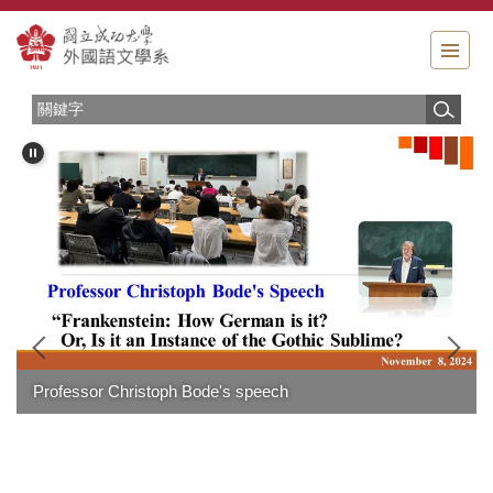
跳
到
主
要
內
容
區
賀～ 本
創新研發
essor Christoph Bode's speech