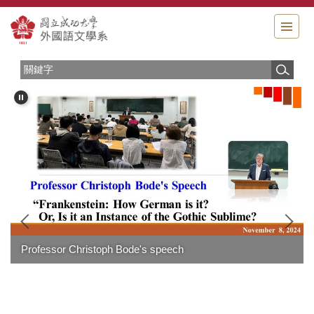
跳
到
主
要
內
容
區
賀～ 本系高郁婷老師獲 臺灣綜合大學系統113年度 年輕
創新研發成果優等獎