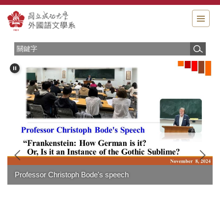
跳
到
主
要
內
容
區
Professor Christoph Bode's speech