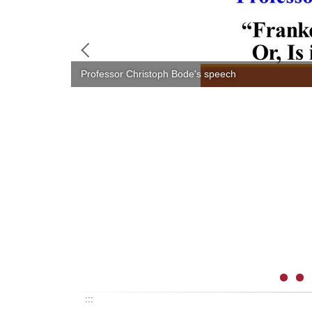
賀～ 本系高郁婷老師獲 臺灣綜合大學系統113年
:::