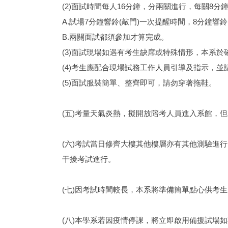
(2)面試時間每人16分鐘，分兩關進行，每關8分
A.試場7分鐘響鈴(敲門)一次提醒時間，8分鐘響鈴
B.兩關面試都須參加才算完成。
(3)面試現場如遇有考生缺席或特殊情形，本系
(4)考生應配合現場試務工作人員引導及指示，
(5)面試服裝簡單、整齊即可，請勿穿著拖鞋。
(五)考量天氣炎熱，擬開放陪考人員進入系館，
(六)考試當日修齊大樓其他樓層亦有其他測驗進
干擾考試進行。
(七)因考試時間較長，本系將準備簡單點心供考
(八)本學系若因疫情停課，將立即啟用備援試場