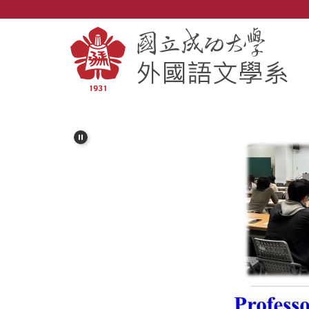
跳
到
主
要
內
容
區