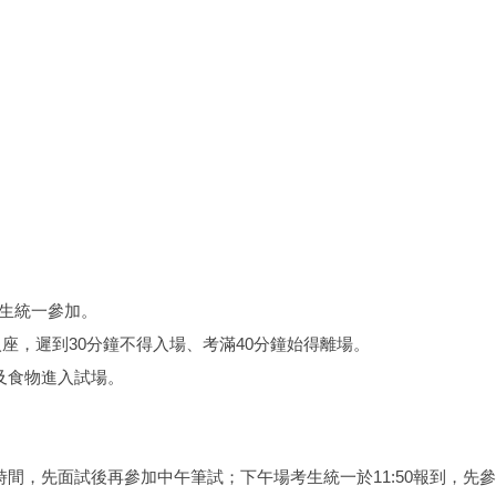
有考生統一參加。
入座，遲到30分鐘不得入場、考滿40分鐘始得離場。
及食物進入試場。
時間，先面試後再參加中午筆試；下午場考生統一於11:50報到，