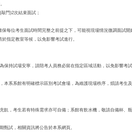
鐘。
(敲門)2次結束面試；
於確保每位考生面試時間完整之前提之下，可能視現場情況微調面試開
並請於指定教室等候，以免影響考試進行。
但為保持試場安寧，請陪考人員務必留在指定區域活動，以免影響考
行，本系系館有明確標示區別考試會場，為維護現場秩序，煩請考生
生充飢，考生若有特殊需求亦可自備；系館有飲水機，敬請自備杯、
如期甄試，相關資訊將公告於本系網頁。