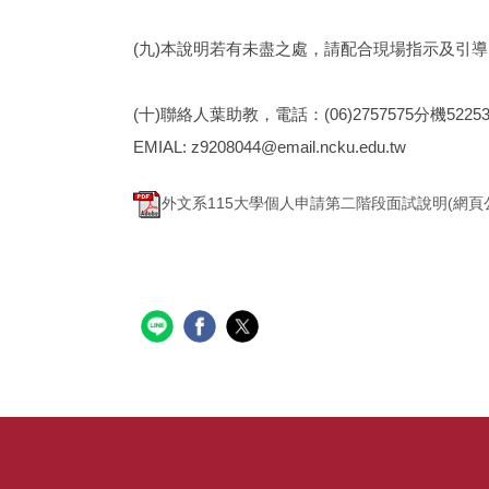
(九)本說明若有未盡之處，請配合現場指示及引
(十)聯絡人葉助教，電話：(06)2757575分機5225
EMIAL: z9208044@email.ncku.edu.tw
外文系115大學個人申請第二階段面試說明(網頁公告11