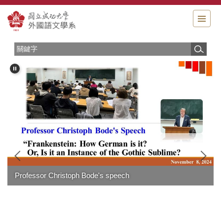
跳
到
主
要
內
容
區
Professor Christoph Bode's speech